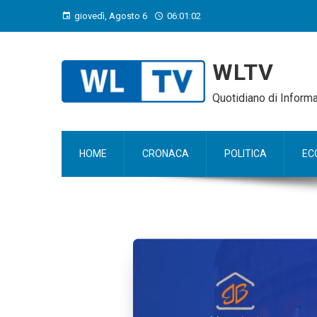
giovedì, Agosto 6
06:01:03
WLTV
Quotidiano di Infor
HOME
CRONACA
POLITICA
EC