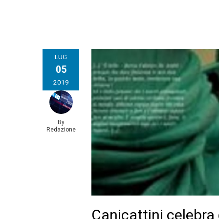
LUG
05
2019
By
Redazione
Canicattini celebra 