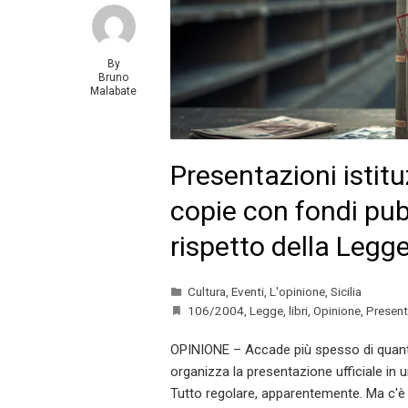
By
Bruno
Malabate
Presentazioni istitu
copie con fondi pub
rispetto della Leg
Cultura
,
Eventi
,
L'opinione
,
Sicilia
106/2004
,
Legge
,
libri
,
Opinione
,
Presenta
OPINIONE – Accade più spesso di quanto 
organizza la presentazione ufficiale in un
Tutto regolare, apparentemente. Ma c'è 