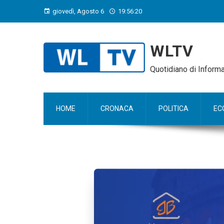
giovedì, Agosto 6
19:56:21
WLTV
Quotidiano di Infor
HOME
CRONACA
POLITICA
EC