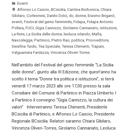
Eventi
Alfonso Lo Cascio
,
BCsicilia
,
Cantina Borbonica
,
Chiara
Gibilaro
,
Corleonesi
,
Danilo Dolci
,
dc
,
donne
,
Erasmo Briganò
,
eventi
,
Festival del genio femminile
,
Fidapa
,
Fidapa Antonio
Pollara
,
FUCI
,
Gigia Cannizzo
,
Girolamo Cannariato
,
istituzioni
,
La Rete
,
La Sicilia delle donne
,
leoluca orlando
,
Mafia
,
Naxoslegge
,
Partinico
,
Pietro Rao
,
politica
,
Provveditore
,
Serafina Turdo
,
Tea Speciale
,
Teresa Chimenti
,
Trapani
,
Valguarnera Fardazza
,
Vincenza Oliveri-Torres
Nell’ambito del Festival del genio femminile “La Sicilia
delle donne”, giunto alla III Edizione, che quest’anno ha
scelto il tema “Donne tra politica e istituzioni”, si terrà
venerdì 17 marzo 2023 alle ore 17,00 presso la sala
Consiliare del Comune di Partinico in Piazza Umberto I
a Partinico il convegno “Gigia Cannizzo, la cultura dei
valori”. Interverranno Teresa Chimenti, Presidente
BCsicilia di Partinico, e Alfonso Lo Cascio, Presidente
Regionale BCsicilia. Relatori saranno Chiara Gibilaro,
Vincenza Oliveri-Torres, Girolamo Cannariato, Leoluca