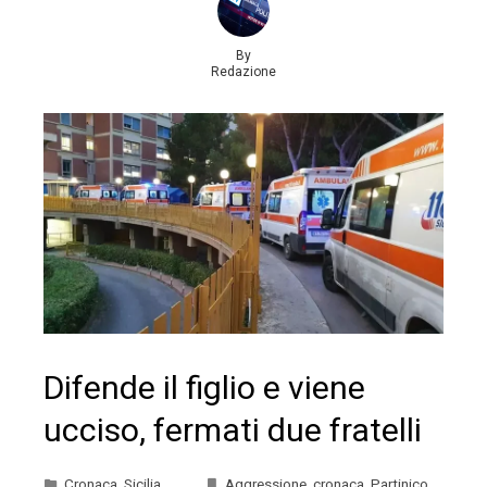
By
Redazione
Difende il figlio e viene
ucciso, fermati due fratelli
Cronaca
,
Sicilia
Aggressione
,
cronaca
,
Partinico