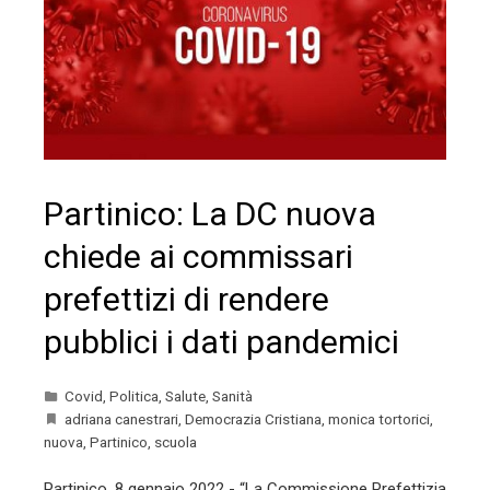
Partinico: La DC nuova
chiede ai commissari
prefettizi di rendere
pubblici i dati pandemici
Covid
,
Politica
,
Salute
,
Sanità
adriana canestrari
,
Democrazia Cristiana
,
monica tortorici
,
nuova
,
Partinico
,
scuola
Partinico, 8 gennaio 2022 - “La Commissione Prefettizia