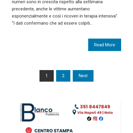
numeri sono in crescita rispetto alla settimana
precedente, anche le vittime aumentano
esponenzialmente e così i ricoveri in terapia intensiva”.
“I dati confermano che ad essere colpiti…
Read More
Paginazione
1
2
Next
degli
articoli