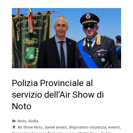
Polizia Provinciale al
servizio dell’Air Show di
Noto
Noto
,
Sicilia
Air Show Noto
,
daniel amato
,
dispositivo sicurezza
,
evento
,