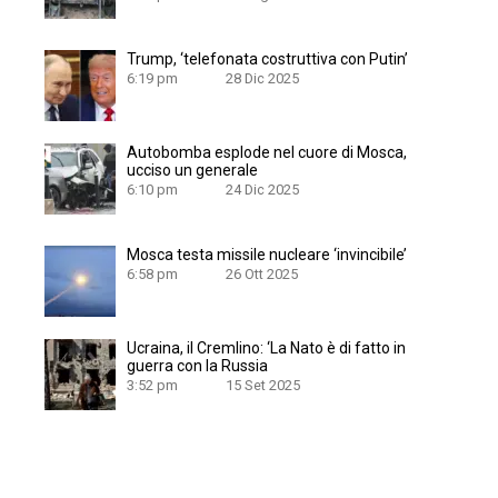
Trump, ‘telefonata costruttiva con Putin’
6:19 pm
28 Dic 2025
Autobomba esplode nel cuore di Mosca,
ucciso un generale
6:10 pm
24 Dic 2025
Mosca testa missile nucleare ‘invincibile’
6:58 pm
26 Ott 2025
Ucraina, il Cremlino: ‘La Nato è di fatto in
guerra con la Russia
3:52 pm
15 Set 2025