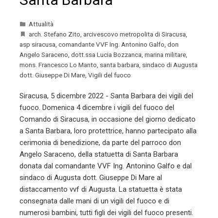
Attualità
arch. Stefano Zito
,
arcivescovo metropolita di Siracusa
,
asp siracusa
,
comandante VVF Ing. Antonino Galfo
,
don
Angelo Saraceno
,
dott.ssa Lucia Bozzanca
,
marina militare
,
mons. Francesco Lo Manto
,
santa barbara
,
sindaco di Augusta
dott. Giuseppe Di Mare
,
Vigili del fuoco
Siracusa, 5 dicembre 2022 - Santa Barbara dei vigili del
fuoco. Domenica 4 dicembre i vigili del fuoco del
Comando di Siracusa, in occasione del giorno dedicato
a Santa Barbara, loro protettrice, hanno partecipato alla
cerimonia di benedizione, da parte del parroco don
Angelo Saraceno, della statuetta di Santa Barbara
donata dal comandante VVF Ing. Antonino Galfo e dal
sindaco di Augusta dott. Giuseppe Di Mare al
distaccamento vvf di Augusta. La statuetta è stata
consegnata dalle mani di un vigili del fuoco e di
numerosi bambini, tutti figli dei vigili del fuoco presenti.