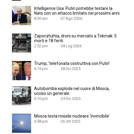
Intelligence Usa: Putin potrebbe testare la
Nato con un attacco limitato nei prossimi anni
8:30 am
07 Ago 2026
Zaporizhzhia, droni su mercato a Tokmak: 5
morti e 18 feriti
2:52 pm
04 Lug 2026
Trump, ‘telefonata costruttiva con Putin’
6:19 pm
28 Dic 2025
Autobomba esplode nel cuore di Mosca,
ucciso un generale
6:10 pm
24 Dic 2025
Mosca testa missile nucleare ‘invincibile’
6:58 pm
26 Ott 2025