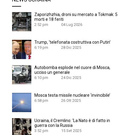
Zaporizhzhia, droni su mercato a Tokmak: 5
morti e 18 feriti
2:52 pm
04 Lug 2026
Trump, ‘telefonata costruttiva con Putin’
6:19 pm
28 Dic 2025
Autobomba esplode nel cuore di Mosca,
ucciso un generale
6:10 pm
24 Dic 2025
Mosca testa missile nucleare ‘invincibile’
6:58 pm
26 Ott 2025
Ucraina, il Cremlino: ‘La Nato è di fatto in
guerra con la Russia
3:52 pm
15 Set 2025