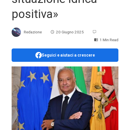
positiva»
Redazione
20 Giugno 2025
1 Min Read
Seguici e aiutaci a crescere
ebook
ter
edIn
erest
mbleupon