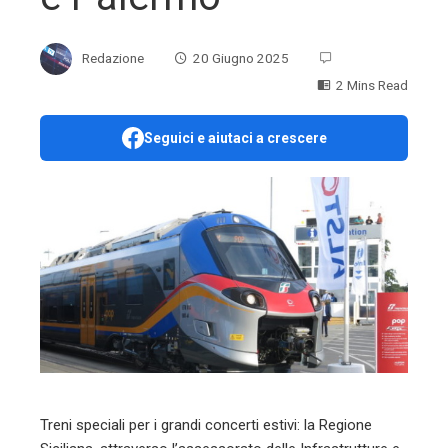
Redazione
20 Giugno 2025
2 Mins Read
Seguici e aiutaci a crescere
ebook
ter
edIn
erest
mbleupon
Treni speciali per i grandi concerti estivi: la Regione
l