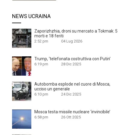
NEWS UCRAINA
Zaporizhzhia, droni su mercato a Tokmak: 5
morti e 18 feriti
2:52 pm
04 Lug 2026
Trump, ‘telefonata costruttiva con Putin’
6:19 pm
28 Dic 2025
Autobomba esplode nel cuore di Mosca,
ucciso un generale
6:10 pm
24 Dic 2025
Mosca testa missile nucleare ‘invincibile’
6:58 pm
26 Ott 2025