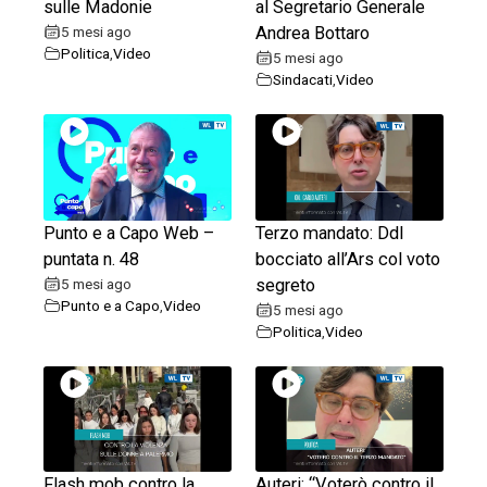
sulle Madonie
al Segretario Generale
5 mesi ago
Andrea Bottaro
Politica
,
Video
5 mesi ago
Sindacati
,
Video
Punto e a Capo Web –
Terzo mandato: Ddl
puntata n. 48
bocciato all’Ars col voto
5 mesi ago
segreto
Punto e a Capo
,
Video
5 mesi ago
Politica
,
Video
Flash mob contro la
Auteri: “Voterò contro il