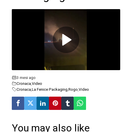
ebook
ter
edIn
erest
3 mesi ago
Cronaca
,
Video
mbleupon
Cronaca
,
La Fenice Packaging
,
Rogo
,
Video
l
You may also like