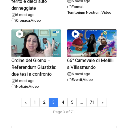
ferito e dieci auto
6 mesi ago
Format
,
danneggiate
Territorium Nostrum
,
Video
6 mesi ago
Cronaca
,
Video
Ordine del Giorno –
66° Carnevale di Melilli
Referendum Giustizia:
a Villasmundo
due tesi a confronto
6 mesi ago
Eventi
,
Video
6 mesi ago
Notizie
,
Video
«
1
2
3
4
5
…
71
»
Page 3 of 71