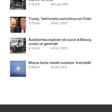
2:52 pm
04 Lug 2026
Trump, ‘telefonata costruttiva con Putin’
6:19 pm
28 Dic 2025
Autobomba esplode nel cuore di Mosca,
ucciso un generale
6:10 pm
24 Dic 2025
Mosca testa missile nucleare ‘invincibile’
6:58 pm
26 Ott 2025