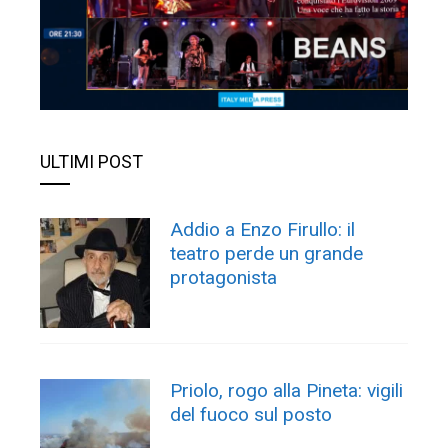
ULTIMI POST
Addio a Enzo Firullo: il
teatro perde un grande
protagonista
Priolo, rogo alla Pineta: vigili
del fuoco sul posto