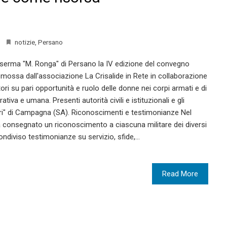
notizie
,
Persano
aserma "M. Ronga" di Persano la IV edizione del convegno
omossa dall'associazione La Crisalide in Rete in collaborazione
ttori su pari opportunità e ruolo delle donne nei corpi armati e di
iva e umana. Presenti autorità civili e istituzionali e gli
eri" di Campagna (SA). Riconoscimenti e testimonianze Nel
ha consegnato un riconoscimento a ciascuna militare dei diversi
ondiviso testimonianze su servizio, sfide,…
Read More