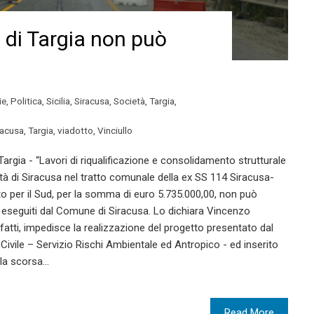
to di Targia non può
ie
,
Politica
,
Sicilia
,
Siracusa
,
Società
,
Targia
,
racusa
,
Targia
,
viadotto
,
Vinciullo
 Targia - “Lavori di riqualificazione e consolidamento strutturale
ttà di Siracusa nel tratto comunale della ex SS 114 Siracusa-
tto per il Sud, per la somma di euro 5.735.000,00, non può
ri eseguiti dal Comune di Siracusa. Lo dichiara Vincenzo
nfatti, impedisce la realizzazione del progetto presentato dal
Civile – Servizio Rischi Ambientale ed Antropico - ed inserito
ella scorsa…
Read More