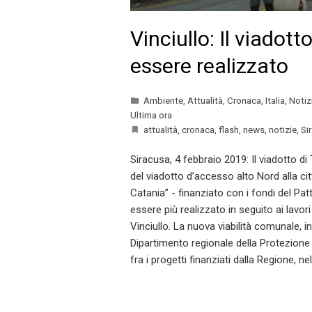
Vinciullo: Il viadot
essere realizzato
Ambiente
,
Attualità
,
Cronaca
,
Italia
,
Notiz
Ultima ora
attualità
,
cronaca
,
flash
,
news
,
notizie
,
Si
Siracusa, 4 febbraio 2019: Il viadotto di
del viadotto d’accesso alto Nord alla ci
Catania” - finanziato con i fondi del Pa
essere più realizzato in seguito ai lavo
Vinciullo. La nuova viabilità comunale, i
Dipartimento regionale della Protezione 
fra i progetti finanziati dalla Regione, n