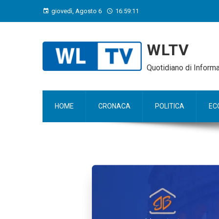
giovedì, Agosto 6
16:59:12
WLTV
Quotidiano di Infor
HOME
CRONACA
POLITICA
EC