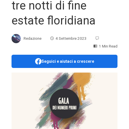
tre notti di fine
estate floridiana
Redazione
4 Settembre 2023
1 Min Read
Seguici e aiutaci a crescere
ebook
ter
edIn
erest