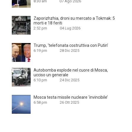
8:30 am
07 Ago 2026
Zaporizhzhia, droni su mercato a Tokmak: 5
morti e 18 feriti
2:52 pm
04 Lug 2026
Trump, ‘telefonata costruttiva con Putin’
6:19 pm
28 Dic 2025
Autobomba esplode nel cuore di Mosca,
ucciso un generale
6:10 pm
24 Dic 2025
Mosca testa missile nucleare ‘invincibile’
6:58 pm
26 Ott 2025