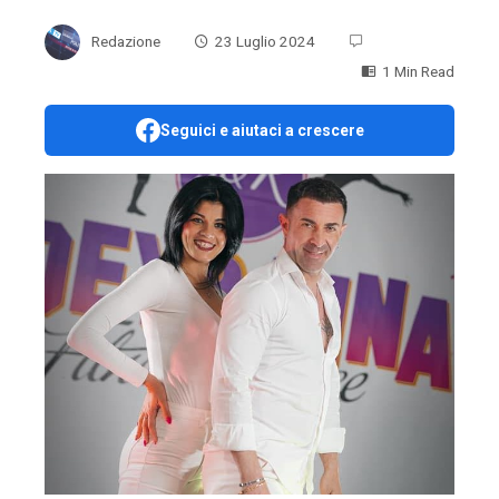
Redazione
23 Luglio 2024
1 Min Read
Seguici e aiutaci a crescere
ebook
ter
edIn
erest
mbleupon
l