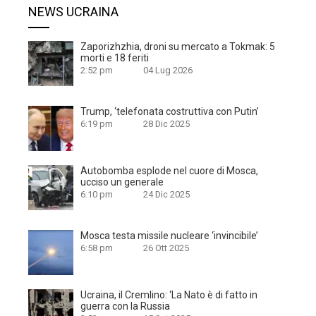
NEWS UCRAINA
Zaporizhzhia, droni su mercato a Tokmak: 5
morti e 18 feriti
2:52 pm
04 Lug 2026
Trump, ‘telefonata costruttiva con Putin’
6:19 pm
28 Dic 2025
Autobomba esplode nel cuore di Mosca,
ucciso un generale
6:10 pm
24 Dic 2025
Mosca testa missile nucleare ‘invincibile’
6:58 pm
26 Ott 2025
Ucraina, il Cremlino: ‘La Nato è di fatto in
guerra con la Russia