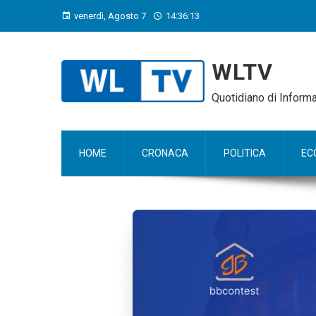
venerdì, Agosto 7
14:36:14
WLTV
Quotidiano di Infor
HOME
CRONACA
POLITICA
EC