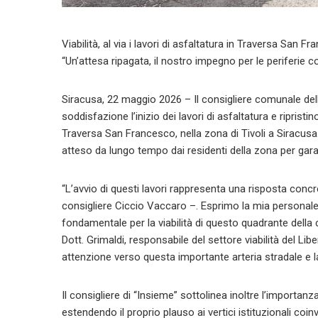
Viabilità, al via i lavori di asfaltatura in Traversa San 
“Un’attesa ripagata, il nostro impegno per le periferie c
Siracusa, 22 maggio 2026 – Il consigliere comunale dell
soddisfazione l’inizio dei lavori di asfaltatura e ripris
Traversa San Francesco, nella zona di Tivoli a Siracusa.
atteso da lungo tempo dai residenti della zona per gara
“L’avvio di questi lavori rappresenta una risposta concreta
consigliere Ciccio Vaccaro –. Esprimo la mia personal
fondamentale per la viabilità di questo quadrante della c
Dott. Grimaldi, responsabile del settore viabilità del Li
attenzione verso questa importante arteria stradale e l
Il consigliere di “Insieme” sottolinea inoltre l’importanza 
estendendo il proprio plauso ai vertici istituzionali coinvo