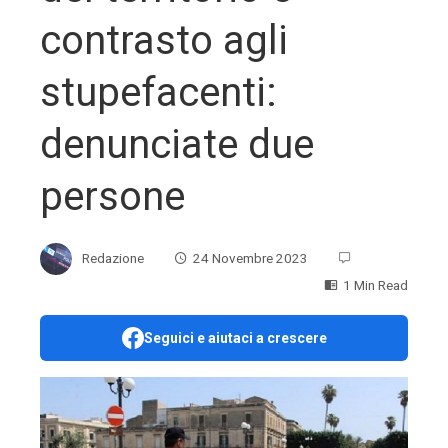
contrasto agli
stupefacenti:
denunciate due
persone
Redazione
24 Novembre 2023
1 Min Read
Seguici e aiutaci a crescere
ebook
ter