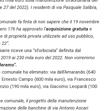
, 243 mila euro sulla manutenzione straordinaria dei
one 27 del 2022). I residenti di via Pasquale Salibra,
omunale fa finta di non sapere che il 19 novembre
ero 176 ha approvato l’
acquisizione gratuita
e
 di proprietà privata utilizzate ad uso pubblico,
 22”.
arre riceve una “sforbiciata” definita dal
l 2019 ai 230 mila euro del 2022. Non vorremmo
ileremo”.
 comunale ha eliminato: via dell’Amarando (640
 via Ernesto Campo (600 mila euro), via Francesco
unzio (190 mila euro), via Giacomo Leopardi (100
one comunale, il progetto della manutenzione
emazione delle banchine di via Antonio Ascari