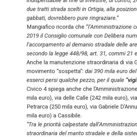
indispensabile al fine di investire, di contro
due tratti strada scelti in Ortigia, alla posizi
gabbati, dovrebbero pure ringraziare.”
Mangiafico ricorda che “
l’Amministrazione c
2019 il Consiglio comunale con Delibera num
l’accorpamento al demanio stradale delle aree
secondo la legge 448/98, art. 31, commi 21 e
Anche la manutenzione straordinaria di via Gi
movimento “sospetta”:
dai 390 mila euro de
esserci persi qualche pezzo, per il quale
“vig
Civico 4 spiega anche che l’Amministrazione
mila euro), via delle Calle (242 mila euro),
Petrarca (250 mila euro), via Gabriele D’Ann
mila euro) a Cassibile.
“Tra le priorità calpestate dall’Amministrazi
straordinaria del manto stradale e della sist