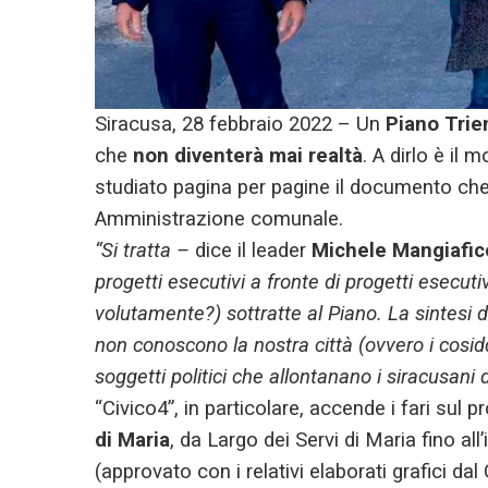
Siracusa, 28 febbraio 2022 – Un
Piano Trie
che
non diventerà mai realtà
.
A dirlo è il 
studiato pagina per pagine il documento che c
Amministrazione comunale.
“Si tratta –
dice il leader
Michele Mangiafic
progetti esecutivi a fronte di progetti esecu
volutamente?) sottratte al Piano. La sintesi 
non conoscono la nostra città (ovvero i cosidd
soggetti politici che allontanano i siracusani d
“Civico4”, in particolare, accende i fari sul p
di Maria
, da Largo dei Servi di Maria fino a
(approvato con i relativi elaborati grafici d