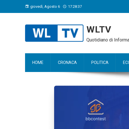
giovedì, Agosto 6
17:28:38
WLTV
Quotidiano di Infor
HOME
CRONACA
POLITICA
EC