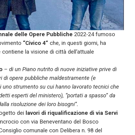
nnale delle Opere Pubbliche
2022-24 fumoso
movimento
“Civico 4”
che, in questi giorni, ha
ontiene la visione di città dell’attuale
o
– di un Piano nutrito di nuove iniziative prive di
tivi di opere pubbliche maldestramente (e
di uno strumento su cui hanno lavorato tecnici che
etti esperti del ministero), “portati a spasso” da
alla risoluzione dei loro bisogni”.
rogetto dei
lavori di riqualificazione di via Servi
ll’incrocio con via Beneventano del Bosco
al Consiglio comunale con Delibera n. 98 del