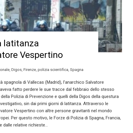
a latitanza
atore Vespertino
ionale
,
Digos
,
Firenze
,
polizia scientifica
,
Spagna
tà spagnola di Vallecas (Madrid), l’anarchico Salvatore
e aveva fatto perdere le sue tracce dal febbraio dello stesso
e della Polizia di Prevenzione e quelli della Digos della questura
estigativo, sin dai primi giorni di latitanza. Attraverso le
Salvatore Vespertino con altre persone gravitanti nel mondo
ropei. Per questo motivo, le Forze di Polizia di Spagna, Francia,
 dalle relative richieste…