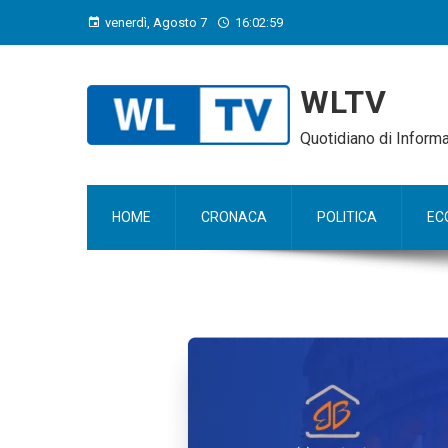
venerdì, Agosto 7
16:02:59
WLTV
Quotidiano di Infor
HOME
CRONACA
POLITICA
EC