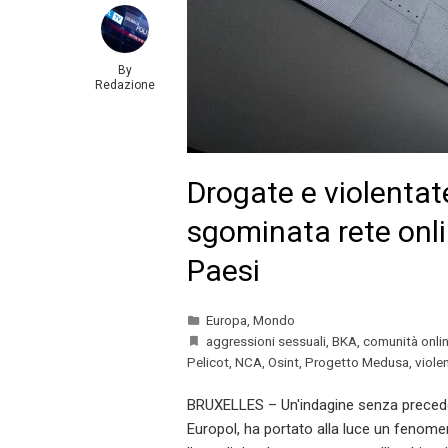
By
Redazione
Drogate e violentat
sgominata rete onlin
Paesi
Europa
,
Mondo
aggressioni sessuali
,
BKA
,
comunità onli
Pelicot
,
NCA
,
Osint
,
Progetto Medusa
,
viole
BRUXELLES – Un'indagine senza preceden
Europol, ha portato alla luce un fenom