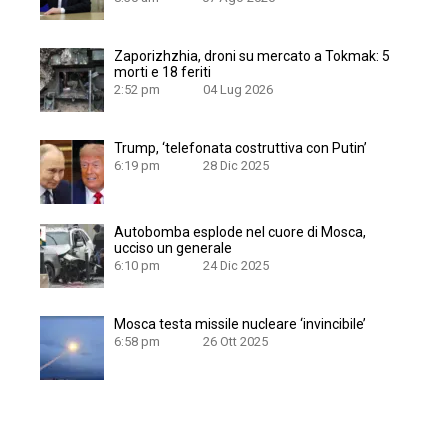
Zaporizhzhia, droni su mercato a Tokmak: 5
morti e 18 feriti
2:52 pm
04 Lug 2026
Trump, ‘telefonata costruttiva con Putin’
6:19 pm
28 Dic 2025
Autobomba esplode nel cuore di Mosca,
ucciso un generale
6:10 pm
24 Dic 2025
Mosca testa missile nucleare ‘invincibile’
6:58 pm
26 Ott 2025