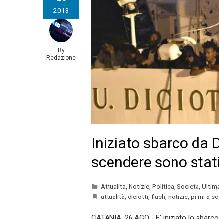
2018
By
Redazione
Iniziato sbarco da Di
scendere sono stati
Attualità
,
Notizie
,
Politica
,
Società
,
Ultim
attualità
,
diciotti
,
flash
,
notizie
,
primi a s
CATANIA, 26 AGO - E' iniziato lo sbarco d