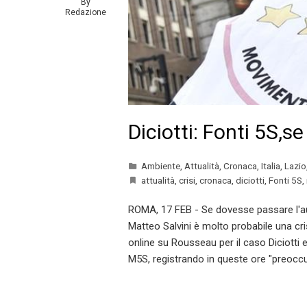
By
Redazione
Diciotti: Fonti 5S,se
Ambiente
,
Attualità
,
Cronaca
,
Italia
,
Lazio
attualità
,
crisi
,
cronaca
,
diciotti
,
Fonti 5S
,
ROMA, 17 FEB - Se dovesse passare l'au
Matteo Salvini è molto probabile una cris
online su Rousseau per il caso Diciotti 
M5S, registrando in queste ore "preoccu