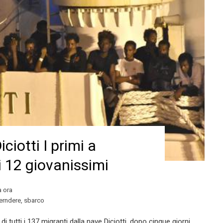
ciotti I primi a
 12 giovanissimi
a ora
cerndere
,
sbarco
i tutti i 137 migranti dalla nave Diciotti, dopo cinque giorni