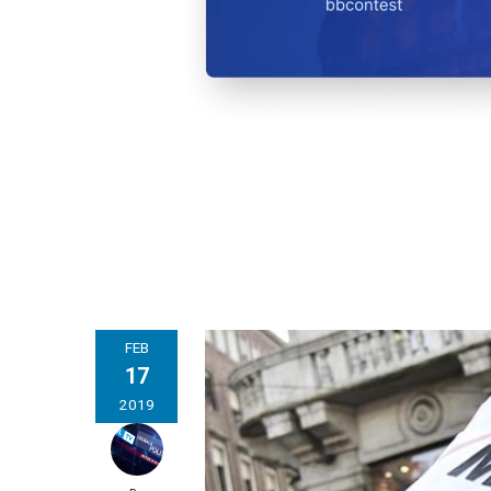
FEB
17
2019