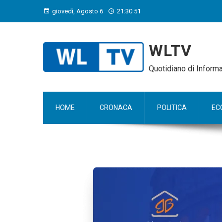
giovedì, Agosto 6
21:30:52
WLTV
Quotidiano di Infor
HOME
CRONACA
POLITICA
EC