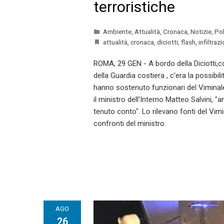
terroristiche
Ambiente
,
Attualità
,
Cronaca
,
Notizie
,
Pol
attualità
,
cronaca
,
diciotti
,
flash
,
infiltraz
ROMA, 29 GEN - A bordo della Diciotti,
della Guardia costiera , c'era la possibili
hanno sostenuto funzionari del Viminale d
il ministro dell'Interno Matteo Salvini, "
tenuto conto". Lo rilevano fonti del Vimi
confronti del ministro.
AGO
26