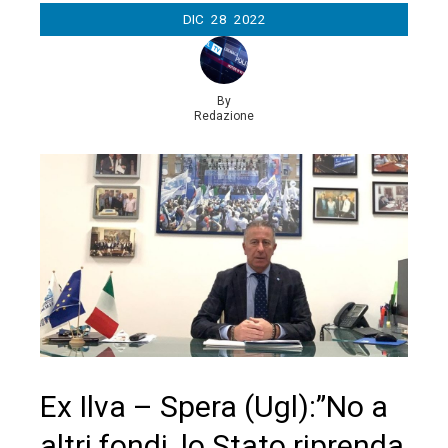
DIC
28
2022
By
Redazione
Ex Ilva – Spera (Ugl):”No a
altri fondi, lo Stato riprenda