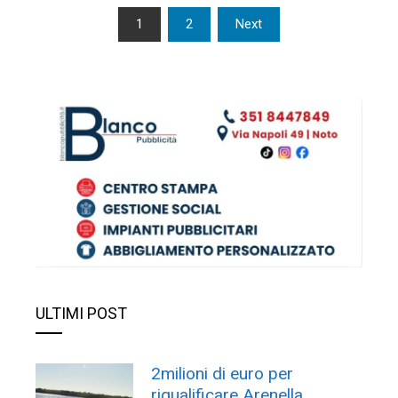
Paginazione
1
2
Next
degli
articoli
ULTIMI POST
2milioni di euro per
riqualificare Arenella