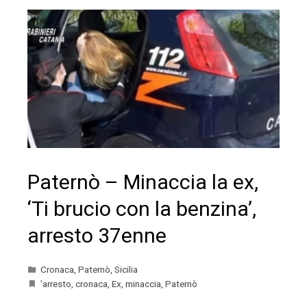
Paternò – Minaccia la ex,
‘Ti brucio con la benzina’,
arresto 37enne
Cronaca
,
Paternò
,
Sicilia
’arresto
,
cronaca
,
Ex
,
minaccia
,
Paternò