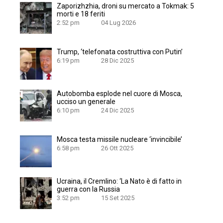
Zaporizhzhia, droni su mercato a Tokmak: 5
morti e 18 feriti
2:52 pm
04 Lug 2026
Trump, ‘telefonata costruttiva con Putin’
6:19 pm
28 Dic 2025
Autobomba esplode nel cuore di Mosca,
ucciso un generale
6:10 pm
24 Dic 2025
Mosca testa missile nucleare ‘invincibile’
6:58 pm
26 Ott 2025
Ucraina, il Cremlino: ‘La Nato è di fatto in
guerra con la Russia
3:52 pm
15 Set 2025