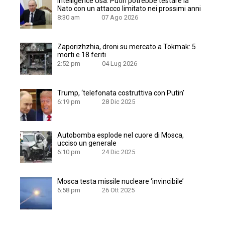
Intelligence Usa: Putin potrebbe testare la
Nato con un attacco limitato nei prossimi anni
8:30 am
07 Ago 2026
Zaporizhzhia, droni su mercato a Tokmak: 5
morti e 18 feriti
2:52 pm
04 Lug 2026
Trump, ‘telefonata costruttiva con Putin’
6:19 pm
28 Dic 2025
Autobomba esplode nel cuore di Mosca,
ucciso un generale
6:10 pm
24 Dic 2025
Mosca testa missile nucleare ‘invincibile’
6:58 pm
26 Ott 2025