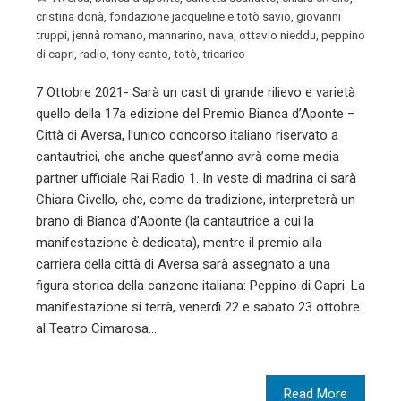
cristina donà
,
fondazione jacqueline e totò savio
,
giovanni
truppi
,
jennà romano
,
mannarino
,
nava
,
ottavio nieddu
,
peppino
di capri
,
radio
,
tony canto
,
totò
,
tricarico
7 Ottobre 2021- Sarà un cast di grande rilievo e varietà
quello della 17a edizione del Premio Bianca d’Aponte –
Città di Aversa, l’unico concorso italiano riservato a
cantautrici, che anche quest’anno avrà come media
partner ufficiale Rai Radio 1. In veste di madrina ci sarà
Chiara Civello, che, come da tradizione, interpreterà un
brano di Bianca d'Aponte (la cantautrice a cui la
manifestazione è dedicata), mentre il premio alla
carriera della città di Aversa sarà assegnato a una
figura storica della canzone italiana: Peppino di Capri. La
manifestazione si terrà, venerdì 22 e sabato 23 ottobre
al Teatro Cimarosa…
Read More