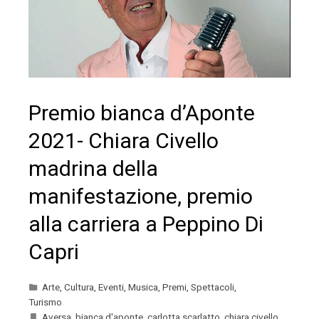
Premio bianca d’Aponte
2021- Chiara Civello
madrina della
manifestazione, premio
alla carriera a Peppino Di
Capri
Arte
,
Cultura
,
Eventi
,
Musica
,
Premi
,
Spettacoli
,
Turismo
Aversa
,
bianca d'aponte
,
carlotta scarlatto
,
chiara civello
,