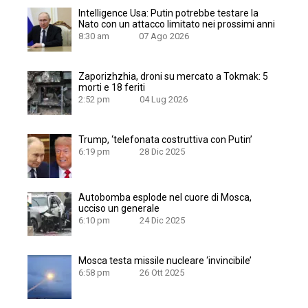
Intelligence Usa: Putin potrebbe testare la
Nato con un attacco limitato nei prossimi anni
8:30 am
07 Ago 2026
Zaporizhzhia, droni su mercato a Tokmak: 5
morti e 18 feriti
2:52 pm
04 Lug 2026
Trump, ‘telefonata costruttiva con Putin’
6:19 pm
28 Dic 2025
Autobomba esplode nel cuore di Mosca,
ucciso un generale
6:10 pm
24 Dic 2025
Mosca testa missile nucleare ‘invincibile’
6:58 pm
26 Ott 2025