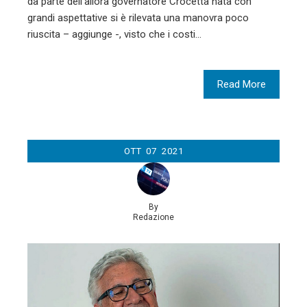
da parte dell’allora governatore Crocetta nata con
grandi aspettative si è rilevata una manovra poco
riuscita – aggiunge -, visto che i costi…
Read More
OTT
07
2021
By
Redazione