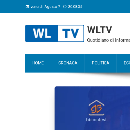
venerdì, Agosto 7
20:08:36
WLTV
Quotidiano di Infor
HOME
CRONACA
POLITICA
EC