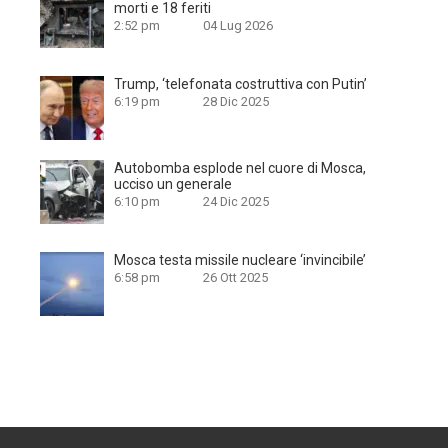
morti e 18 feriti
2:52 pm
04 Lug 2026
Trump, ‘telefonata costruttiva con Putin’
6:19 pm
28 Dic 2025
Autobomba esplode nel cuore di Mosca,
ucciso un generale
6:10 pm
24 Dic 2025
Mosca testa missile nucleare ‘invincibile’
6:58 pm
26 Ott 2025