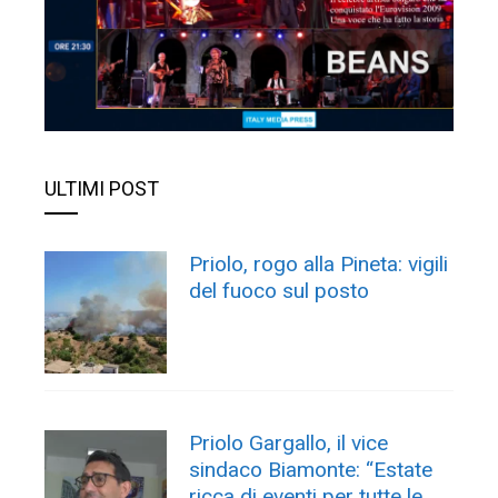
ULTIMI POST
Priolo, rogo alla Pineta: vigili
del fuoco sul posto
Priolo Gargallo, il vice
sindaco Biamonte: “Estate
ricca di eventi per tutte le