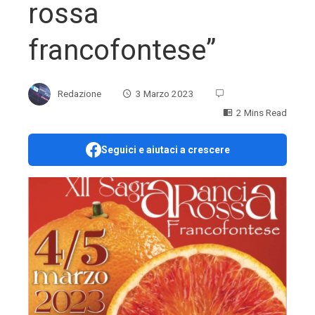
rossa
francofontese”
Redazione
3 Marzo 2023
2 Mins Read
Seguici e aiutaci a crescere
ebook
ter
edIn
erest