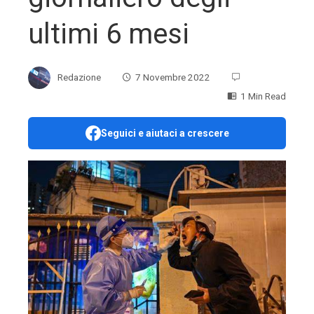
ultimi 6 mesi
Redazione
7 Novembre 2022
1 Min Read
Seguici e aiutaci a crescere
ebook
ter
edIn
erest
mbleupon