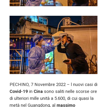
l
PECHINO, 7 Novembre 2022 – l nuovi casi di
Covid-19
in
Cina
sono saliti nelle scorse ore
di ulteriori mille unità a 5.600, di cui quasi la
metà nel Guangdong, al
massimo