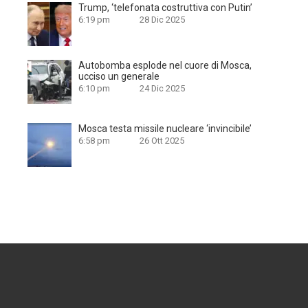
Trump, ‘telefonata costruttiva con Putin’
6:19 pm
28 Dic 2025
Autobomba esplode nel cuore di Mosca,
ucciso un generale
6:10 pm
24 Dic 2025
Mosca testa missile nucleare ‘invincibile’
6:58 pm
26 Ott 2025