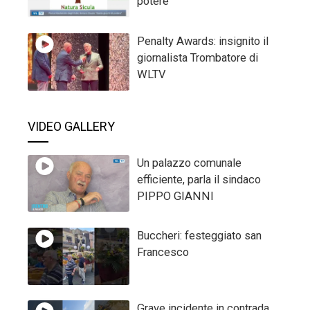
potere
Penalty Awards: insignito il
giornalista Trombatore di
WLTV
VIDEO GALLERY
Un palazzo comunale
efficiente, parla il sindaco
PIPPO GIANNI
Buccheri: festeggiato san
Francesco
Grave incidente in contrada