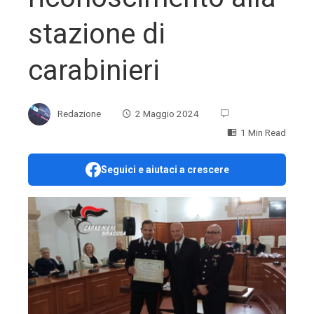
stazione di
carabinieri
Redazione
2 Maggio 2024
1 Min Read
Seguici e aiutaci a crescere
ebook
ter
edIn
erest