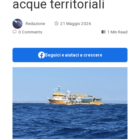
acque territoriali
Redazione
21 Maggio 2026
0 Comments
1 Min Read
Seguici e aiutaci a crescere
ebook
ter
edIn
erest
mbleupon