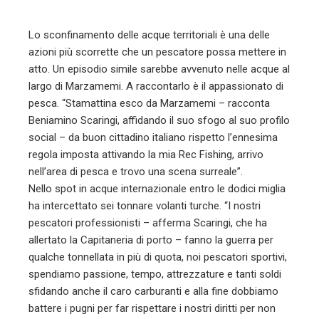
l
Lo sconfinamento delle acque territoriali è una delle
azioni più scorrette che un pescatore possa mettere in
atto. Un episodio simile sarebbe avvenuto nelle acque al
largo di Marzamemi. A raccontarlo è il appassionato di
pesca. “Stamattina esco da Marzamemi – racconta
Beniamino Scaringi, affidando il suo sfogo al suo profilo
social – da buon cittadino italiano rispetto l’ennesima
regola imposta attivando la mia Rec Fishing, arrivo
nell’area di pesca e trovo una scena surreale”.
Nello spot in acque internazionale entro le dodici miglia
ha intercettato sei tonnare volanti turche. “I nostri
pescatori professionisti – afferma Scaringi, che ha
allertato la Capitaneria di porto – fanno la guerra per
qualche tonnellata in più di quota, noi pescatori sportivi,
spendiamo passione, tempo, attrezzature e tanti soldi
sfidando anche il caro carburanti e alla fine dobbiamo
battere i pugni per far rispettare i nostri diritti per non