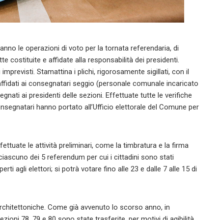
eranno le operazioni di voto per la tornata referendaria, di
e costituite e affidate alla responsabilità dei presidenti.
imprevisti. Stamattina i plichi, rigorosamente sigillati, con il
i affidati ai consegnatari seggio (personale comunale incaricato
ati ai presidenti delle sezioni. Effettuate tutte le verifiche
onsegnatari hanno portato all’Ufficio elettorale del Comune per
ttuate le attività preliminari, come la timbratura e la firma
iascuno dei 5 referendum per cui i cittadini sono stati
i agli elettori; si potrà votare fino alle 23 e dalle 7 alle 15 di
architettoniche. Come già avvenuto lo scorso anno, in
ioni 78, 79 e 80 sono state trasferite, per motivi di agibilità,