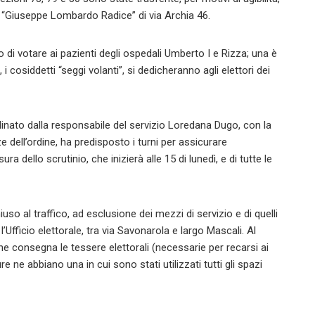
are “Giuseppe Lombardo Radice” di via Archia 46.
 di votare ai pazienti degli ospedali Umberto I e Rizza; una è
i cosiddetti “seggi volanti”, si dedicheranno agli elettori dei
dinato dalla responsabile del servizio Loredana Dugo, con la
e dell’ordine, ha predisposto i turni per assicurare
ra dello scrutinio, che inizierà alle 15 di lunedì, e di tutte le
hiuso al traffico, ad esclusione dei mezzi di servizio e di quelli
 l’Ufficio elettorale, tra via Savonarola e largo Mascali. Al
he consegna le tessere elettorali (necessarie per recarsi ai
 ne abbiano una in cui sono stati utilizzati tutti gli spazi