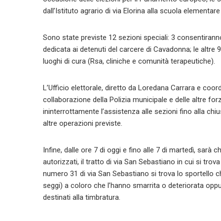
dall’Istituto agrario di via Elorina alla scuola element
Sono state previste 12 sezioni speciali: 3 consentiranno
dedicata ai detenuti del carcere di Cavadonna; le altre 9, 
luoghi di cura (Rsa, cliniche e comunità terapeutiche).
L’Ufficio elettorale, diretto da Loredana Carrara e coor
collaborazione della Polizia municipale e delle altre forz
ininterrottamente l’assistenza alle sezioni fino alla chiusu
altre operazioni previste.
Infine, dalle ore 7 di oggi e fino alle 7 di martedì, sarà c
autorizzati, il tratto di via San Sebastiano in cui si trova
numero 31 di via San Sebastiano si trova lo sportello c
seggi) a coloro che l’hanno smarrita o deteriorata oppure
destinati alla timbratura.