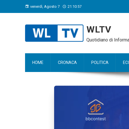
venerdì, Agosto 7
21:10:58
WLTV
Quotidiano di Infor
HOME
CRONACA
POLITICA
EC