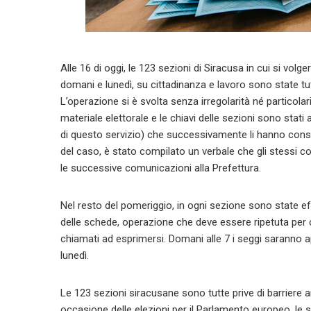
Alle 16 di oggi, le 123 sezioni di Siracusa in cui si volg
domani e lunedì, su cittadinanza e lavoro sono state tutt
L’operazione si è svolta senza irregolarità né particolari 
materiale elettorale e le chiavi delle sezioni sono stat
di questo servizio) che successivamente li hanno consegn
del caso, è stato compilato un verbale che gli stessi c
le successive comunicazioni alla Prefettura.
Nel resto del pomeriggio, in ogni sezione sono state effe
delle schede, operazione che deve essere ripetuta per c
chiamati ad esprimersi. Domani alle 7 i seggi saranno apert
lunedì.
Le 123 sezioni siracusane sono tutte prive di barriere 
occasione delle elezioni per il Parlamento europeo, le sez