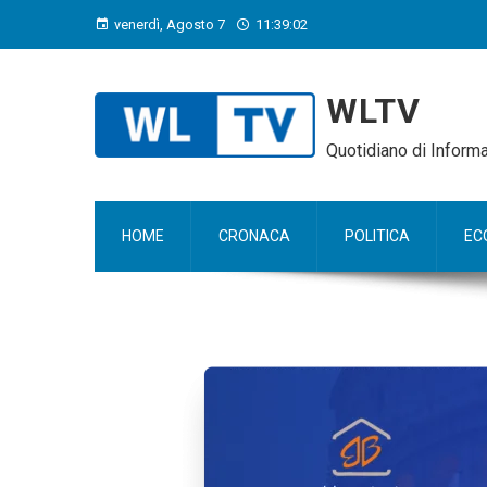
venerdì, Agosto 7
11:39:03
WLTV
Quotidiano di Infor
HOME
CRONACA
POLITICA
EC