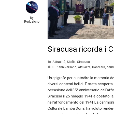
By
Redazione
Siracusa ricorda i 
Attualità
,
Sicilia
,
Siracusa
85° anniversario
,
attualità
,
Bandiera
,
ceri
Un'epigrafe per custodire la memoria dei 
diversi contesti bellici. È stata scoper
occasione dell'85° anniversario dell'af
Siracusa il 25 maggio 1941 e costato la v
nell'affondamento del 1941 La cerimon
Culturale Lamba Doria, ha voluto rende