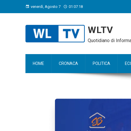
venerdì, Agosto 7
01:07:19
WLTV
Quotidiano di Infor
HOME
CRONACA
POLITICA
EC