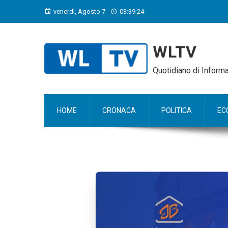
venerdì, Agosto 7
03:39:25
WLTV
Quotidiano di Infor
HOME
CRONACA
POLITICA
EC