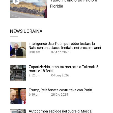
Vasto incendio tra Priolo e
Floridia
NEWS UCRAINA
Intelligence Usa: Putin potrebbe testare la
Nato con un attacco limitato nei prossimi anni
8:30 am
07 Ago 2026
Zaporizhzhia, droni su mercato a Tokmak: 5
morti e 18 feriti
2:52 pm
04 Lug 2026
Trump, ‘telefonata costruttiva con Putin’
6:19 pm
28 Dic 2025
Autobomba esplode nel cuore di Mosca,