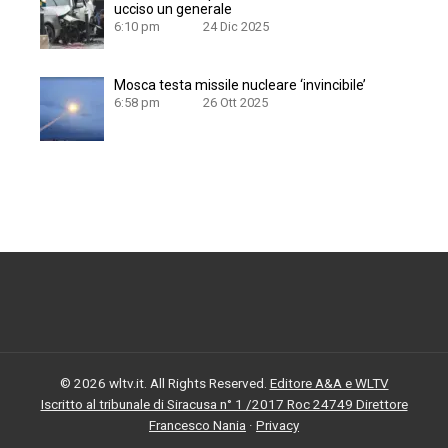
ucciso un generale
6:10 pm
24 Dic 2025
Mosca testa missile nucleare ‘invincibile’
6:58 pm
26 Ott 2025
© 2026 wltv.it. All Rights Reserved.
Editore A&A e WLTV
Iscritto al tribunale di Siracusa n° 1 /2017 Roc 24749 Direttore
Francesco Nania
·
Privacy