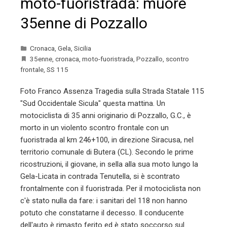
moto-fuoristrada: muore
35enne di Pozzallo
Cronaca
,
Gela
,
Sicilia
35enne
,
cronaca
,
moto-fuoristrada
,
Pozzallo
,
scontro
frontale
,
SS 115
Foto Franco Assenza Tragedia sulla Strada Statale 115
"Sud Occidentale Sicula" questa mattina. Un
motociclista di 35 anni originario di Pozzallo, G.C., è
morto in un violento scontro frontale con un
fuoristrada al km 246+100, in direzione Siracusa, nel
territorio comunale di Butera (CL). Secondo le prime
ricostruzioni, il giovane, in sella alla sua moto lungo la
Gela-Licata in contrada Tenutella, si è scontrato
frontalmente con il fuoristrada. Per il motociclista non
c'è stato nulla da fare: i sanitari del 118 non hanno
potuto che constatarne il decesso. Il conducente
dell'auto è rimasto ferito ed è stato soccorso sul