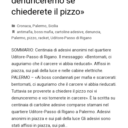
denunceremo se
chiederete il pizzo»
Cronaca
,
Palermo
,
Sicilia
antimafia
,
boss mafia
,
cartoline adesive
,
denuncia
,
Palermo
,
pizzo
,
racket
,
Uditore-Passo di Rigano
SOMMARIO: Centinaia di adesivi anonimi nel quartiere
Uditore-Passo di Rigano. Il messaggio: «Bentornati, ci
auguriamo che il carcere vi abbia rieducati». Affissi in
piazza, sui pali della luce e nelle cabine elettriche.
PALERMO – «Ai boss condannati per mafia e scarcerati:
bentornati, ci auguriamo che il carcere vi abbia rieducati.
Tuttavia se proverete a chiedere il pizzo noi vi
denunceremo e voi tornerete in carcere». È la scritta su
centinaia di cartoline adesive comparse stamani nel
quartiere Uditore-Passo di Rigano a Palermo. Adesivi
anonimi in piazza e sui pali della luce Gli adesivi sono
stati affissi in piazza, sui pali…