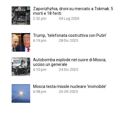
Zaporizhzhia, droni su mercato a Tokmak: 5
morti e 18 feriti
2:52 pm
04 Lug 2026
Trump, ‘telefonata costruttiva con Putin’
6:19 pm
28 Dic 2025
Autobomba esplode nel cuore di Mosca,
ucciso un generale
6:10 pm
24 Dic 2025
Mosca testa missile nucleare ‘invincibile’
6:58 pm
26 Ott 2025