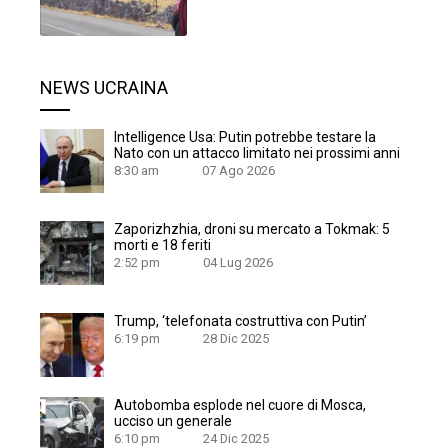
NEWS UCRAINA
Intelligence Usa: Putin potrebbe testare la
Nato con un attacco limitato nei prossimi anni
8:30 am
07 Ago 2026
Zaporizhzhia, droni su mercato a Tokmak: 5
morti e 18 feriti
2:52 pm
04 Lug 2026
Trump, ‘telefonata costruttiva con Putin’
6:19 pm
28 Dic 2025
Autobomba esplode nel cuore di Mosca,
ucciso un generale
6:10 pm
24 Dic 2025