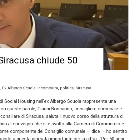
 Siracusa chiude 50
i
,
Ex Albergo Scuola
,
incompiuta
,
politica
,
Siracusa
i Social Housing nell'ex Albergo Scuola rappresenta una
. Con queste parole, Gianni Boscarino, consigliere comunale e
siliare di Siracusa, saluta il nuovo corso della struttura di
tina al convegno che si è svolto alla Camera di Commercio e
 «Come componente del Consiglio comunale — dice — ho sentito
pando a questa giornata importante per la città». "Per 50 anni