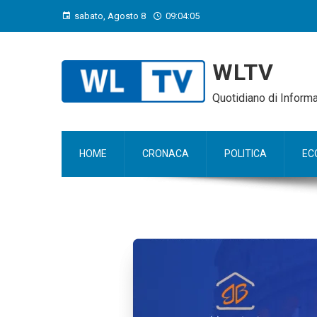
sabato, Agosto 8
09:04:06
WLTV
Quotidiano di Infor
HOME
CRONACA
POLITICA
EC