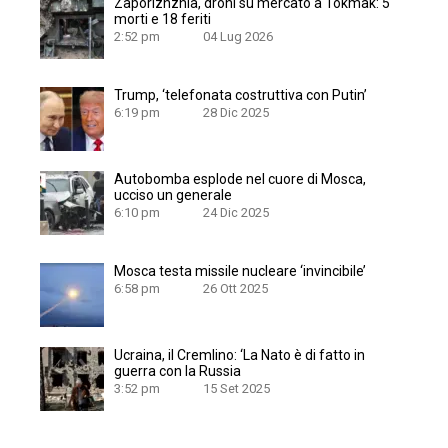
Zaporizhzhia, droni su mercato a Tokmak: 5
morti e 18 feriti
2:52 pm
04 Lug 2026
Trump, ‘telefonata costruttiva con Putin’
6:19 pm
28 Dic 2025
Autobomba esplode nel cuore di Mosca,
ucciso un generale
6:10 pm
24 Dic 2025
Mosca testa missile nucleare ‘invincibile’
6:58 pm
26 Ott 2025
Ucraina, il Cremlino: ‘La Nato è di fatto in
guerra con la Russia
3:52 pm
15 Set 2025