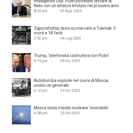
Intelligence Usa: Putin potrebbe testare la
Nato con un attacco limitato nei prossimi anni
8:30 am
07 Ago 2026
Zaporizhzhia, droni su mercato a Tokmak: 5
morti e 18 feriti
2:52 pm
04 Lug 2026
Trump, ‘telefonata costruttiva con Putin’
6:19 pm
28 Dic 2025
Autobomba esplode nel cuore di Mosca,
ucciso un generale
6:10 pm
24 Dic 2025
Mosca testa missile nucleare ‘invincibile’
6:58 pm
26 Ott 2025