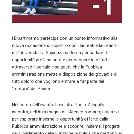
mbleupon
l
l Dipartimento partecipa con un punto informativo alla
nuova occasione di incontro con i laureati e laureandi
dell’Università La Sapienza di Roma per parlare di
opportunità professionali e per scoprire le offerte,
attraverso il portale inpa.gov.it, che la Pubblica
amministrazione mette a disposizione dei giovani e di
tutti coloro che vogliono entrare a far parte del
“motore” del Paese.
Nel corso dell’evento il ministro Paolo Zangrillo
incontra, nell’Aula magna dell’Ateneo romano, i ragazzi
per esplorare insieme le opportunità offerte dalla
Pubblica amministrazione e scoprire, insieme, i progetti
del Dipartimento della Funzione pubblica che mettono al