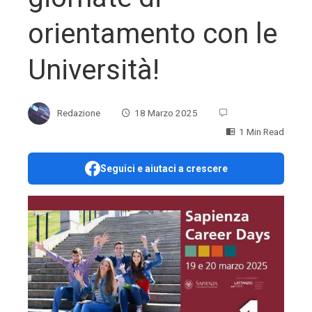
orientamento con le
Università!
Redazione
18 Marzo 2025
1 Min Read
Seguici e aiutaci a crescere
ebook
ter
edIn
erest