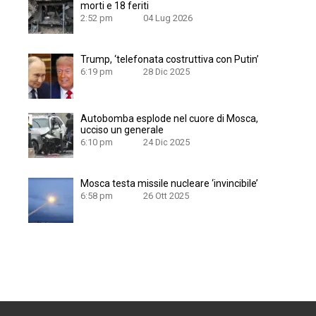
morti e 18 feriti
2:52 pm
04 Lug 2026
Trump, ‘telefonata costruttiva con Putin’
6:19 pm
28 Dic 2025
Autobomba esplode nel cuore di Mosca,
ucciso un generale
6:10 pm
24 Dic 2025
Mosca testa missile nucleare ‘invincibile’
6:58 pm
26 Ott 2025