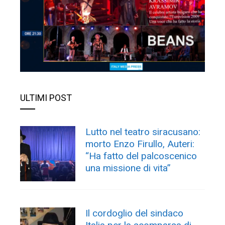
ULTIMI POST
Lutto nel teatro siracusano:
morto Enzo Firullo, Auteri:
“Ha fatto del palcoscenico
una missione di vita”
Il cordoglio del sindaco