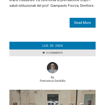
brand Cudduruni. La cerimonia di premiazione Dopo i
saluti istituzionali del prof. Giampaolo Frezza, Direttore…
Read More
LUG
03
2026
0 COMMENTS
By
Francesca Garofalo