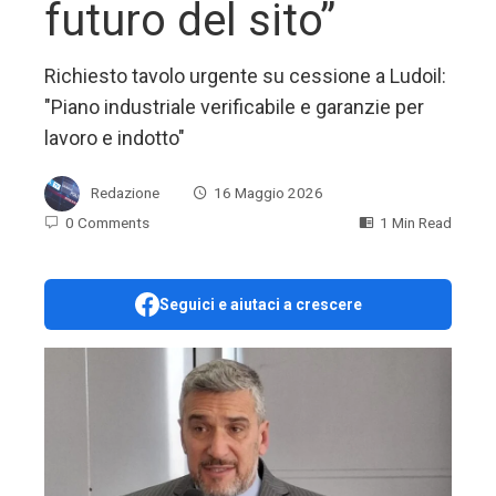
futuro del sito”
Richiesto tavolo urgente su cessione a Ludoil:
"Piano industriale verificabile e garanzie per
lavoro e indotto"
Redazione
16 Maggio 2026
0 Comments
1 Min Read
Seguici e aiutaci a crescere
ebook
ter
edIn