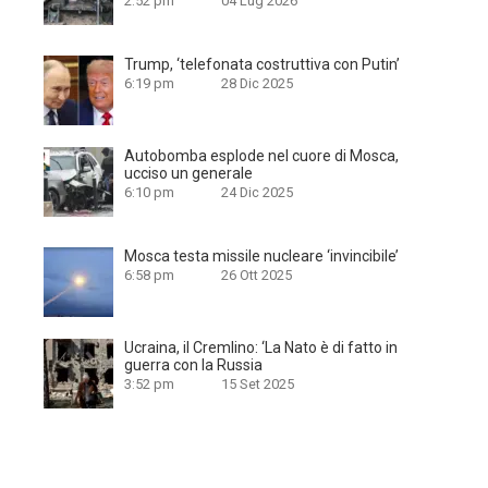
2:52 pm
04 Lug 2026
Trump, ‘telefonata costruttiva con Putin’
6:19 pm
28 Dic 2025
Autobomba esplode nel cuore di Mosca,
ucciso un generale
6:10 pm
24 Dic 2025
Mosca testa missile nucleare ‘invincibile’
6:58 pm
26 Ott 2025
Ucraina, il Cremlino: ‘La Nato è di fatto in
guerra con la Russia
3:52 pm
15 Set 2025