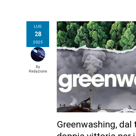
LUG
28
2025
By
Redazione
Greenwashing, dal t