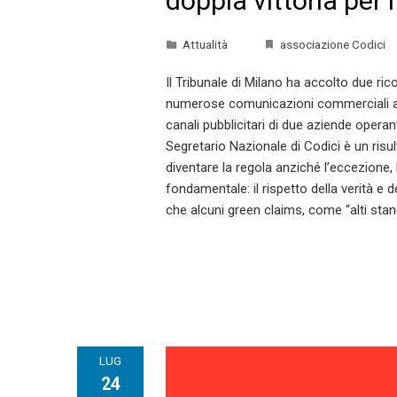
doppia vittoria per
Attualità
associazione Codici
Il Tribunale di Milano ha accolto due ri
numerose comunicazioni commerciali a
canali pubblicitari di due aziende operan
Segretario Nazionale di Codici è un risu
diventare la regola anziché l’eccezione,
fondamentale: il rispetto della verità e 
che alcuni green claims, come “alti stand
LUG
24