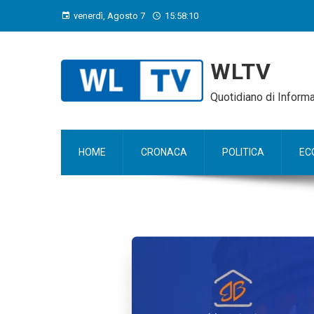
venerdì, Agosto 7
15:58:12
WLTV
Quotidiano di Infor
HOME
CRONACA
POLITICA
EC