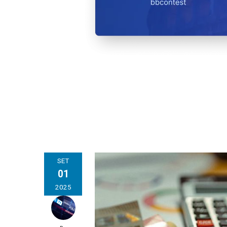
SET
01
2025