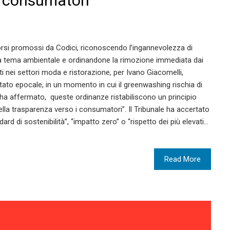
 i consumatori
corsi promossi da Codici, riconoscendo l’ingannevolezza di
 tema ambientale e ordinandone la rimozione immediata dai
ti nei settori moda e ristorazione, per Ivano Giacomelli,
ltato epocale, in un momento in cui il greenwashing rischia di
 ha affermato, queste ordinanze ristabiliscono un principio
della trasparenza verso i consumatori”. Il Tribunale ha accertato
ard di sostenibilità”, “impatto zero” o “rispetto dei più elevati…
Read More