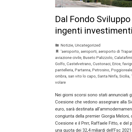
Dal Fondo Sviluppo
ingenti investimenti
Notizie
,
Uncategorized
'aeroporto
,
aeroporti
,
aeroporto di Trapan
aviazione civile
,
Buseto Palizzolo
,
Calatafim
Golfo
,
Castelvetrano
,
Custonaci
,
Erice
,
favig
pantelleria
,
Partanna
,
Petrosino
,
Poggioreal
ombra
,
san vito lo capo
,
Santa Ninfa
,
Sicilia
,
volare
Nei giorni scorsi sono stati annunciati gli
Coesione che vedono assegnare alla Sicilia
euro, sarà destinata all'ammodernamento 
congiunta della premier Giorgia Meloni, del
Coesione e il Pnrr, Raffaele Fitto, e del 
una quota dei 32,4 miliardi dell’Fsc 20