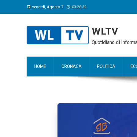
venerdì, Agosto 7
03:28:33
WLTV
Quotidiano di Infor
HOME
CRONACA
POLITICA
EC