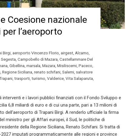
 e Coesione nazionale
 per l’aeroporto
i Birgi
,
aeroporto Vincenzo Florio
,
airgest
,
Alcamo
,
i Segesta
,
Campobello di Mazara
,
Castellammare Del
nana
,
Gibellina
,
marsala
,
Mazara
,
Misiliscemi
,
Paceco
,
e
,
Regione Siciliana
,
renato schifani
,
Salemi
,
salvatore
Trapani
,
trasporti
,
turismo
,
Valderice
,
Vita Salaparuta
,
 interventi e i lavori pubblici finanziati con il Fondo Sviluppo e
 6,8 miliardi di euro e di cui una parte, pari a 13 milioni di
dell'aeroporto di Trapani Birgi. A renderlo ufficiale la firma
 ministro per gli Affari europei, il Sud, le politiche di
presidente della Regione Siciliana, Renato Schifani. Si tratta di
21-2027 imputati programmaticamente alle regioni e province