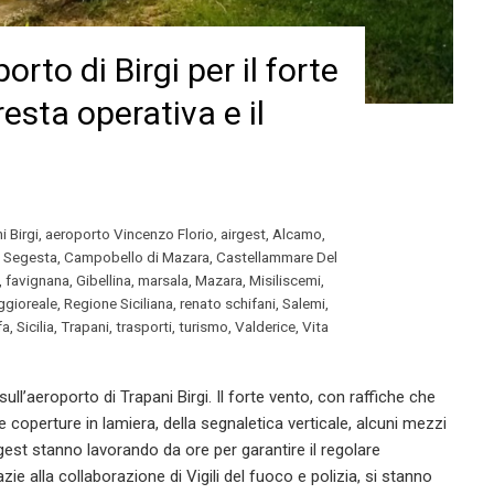
orto di Birgi per il forte
resta operativa e il
i Birgi
,
aeroporto Vincenzo Florio
,
airgest
,
Alcamo
,
i Segesta
,
Campobello di Mazara
,
Castellammare Del
,
favignana
,
Gibellina
,
marsala
,
Mazara
,
Misiliscemi
,
gioreale
,
Regione Siciliana
,
renato schifani
,
Salemi
,
fa
,
Sicilia
,
Trapani
,
trasporti
,
turismo
,
Valderice
,
Vita
ll’aeroporto di Trapani Birgi. Il forte vento, con raffiche che
 coperture in lamiera, della segnaletica verticale, alcuni mezzi
rgest stanno lavorando da ore per garantire il regolare
zie alla collaborazione di Vigili del fuoco e polizia, si stanno