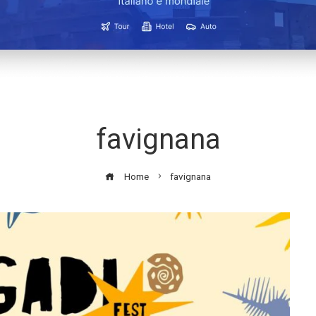
favignana
Home
favignana