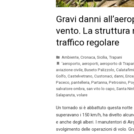
Gravi danni all’aerop
vento. La struttura 
traffico regolare
Ambiente
,
Cronaca
,
Sicilia
,
Trapani
'aeroporto
,
aeroporti
,
aeroporto di Trapan
aviazione civile
,
Buseto Palizzolo
,
Calatafim
Golfo
,
Castelvetrano
,
Custonaci
,
danni
,
Erice
Paceco
,
pantelleria
,
Partanna
,
Petrosino
,
Pog
salvatore ombra
,
san vito lo capo
,
Santa Nin
Salaparuta
,
volare
Un tornado si è abbattuto questa notte su
superavano i 150 km/h, ha divelto alcune
e anche degli alberi. I manutentori di Ai
svolgimento delle operazioni di volo. Gra