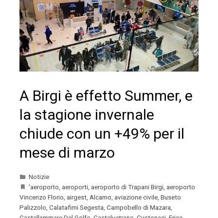
A Birgi è effetto Summer, e
la stagione invernale
chiude con un +49% per il
mese di marzo
Notizie
'aeroporto
,
aeroporti
,
aeroporto di Trapani Birgi
,
aeroporto
Vincenzo Florio
,
airgest
,
Alcamo
,
aviazione civile
,
Buseto
Palizzolo
,
Calatafimi Segesta
,
Campobello di Mazara
,
Castellammare Del Golfo
,
Castelvetrano
,
Custonaci
,
Erice
,