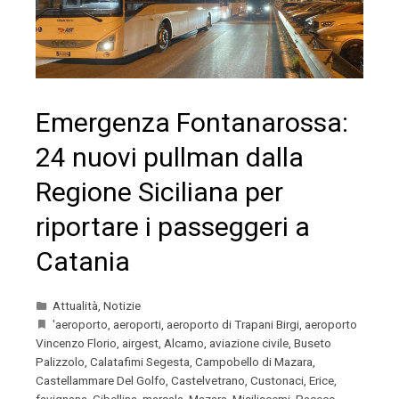
Emergenza Fontanarossa:
24 nuovi pullman dalla
Regione Siciliana per
riportare i passeggeri a
Catania
Attualità
,
Notizie
'aeroporto
,
aeroporti
,
aeroporto di Trapani Birgi
,
aeroporto
Vincenzo Florio
,
airgest
,
Alcamo
,
aviazione civile
,
Buseto
Palizzolo
,
Calatafimi Segesta
,
Campobello di Mazara
,
Castellammare Del Golfo
,
Castelvetrano
,
Custonaci
,
Erice
,
favignana
,
Gibellina
,
marsala
,
Mazara
,
Misiliscemi
,
Paceco
,