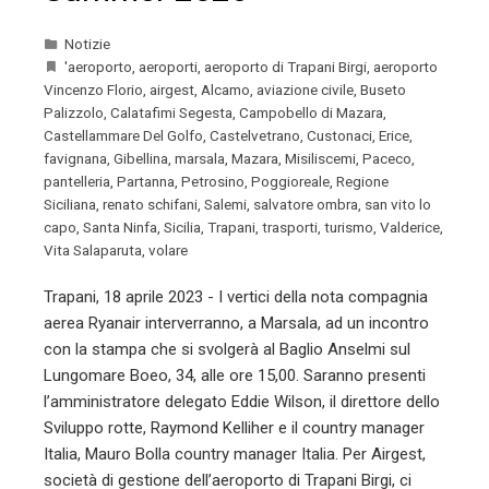
Notizie
'aeroporto
,
aeroporti
,
aeroporto di Trapani Birgi
,
aeroporto
Vincenzo Florio
,
airgest
,
Alcamo
,
aviazione civile
,
Buseto
Palizzolo
,
Calatafimi Segesta
,
Campobello di Mazara
,
Castellammare Del Golfo
,
Castelvetrano
,
Custonaci
,
Erice
,
favignana
,
Gibellina
,
marsala
,
Mazara
,
Misiliscemi
,
Paceco
,
pantelleria
,
Partanna
,
Petrosino
,
Poggioreale
,
Regione
Siciliana
,
renato schifani
,
Salemi
,
salvatore ombra
,
san vito lo
capo
,
Santa Ninfa
,
Sicilia
,
Trapani
,
trasporti
,
turismo
,
Valderice
,
Vita Salaparuta
,
volare
Trapani, 18 aprile 2023 - I vertici della nota compagnia
aerea Ryanair interverranno, a Marsala, ad un incontro
con la stampa che si svolgerà al Baglio Anselmi sul
Lungomare Boeo, 34, alle ore 15,00. Saranno presenti
l’amministratore delegato Eddie Wilson, il direttore dello
Sviluppo rotte, Raymond Kelliher e il country manager
Italia, Mauro Bolla country manager Italia. Per Airgest,
società di gestione dell’aeroporto di Trapani Birgi, ci