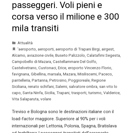
passeggeri. Voli pieni e
corsa verso il milione e 300
mila transiti
Attualità
'aeroporto
,
aeroporti
,
aeroporto di Trapani Birgi
,
airgest
,
Alcamo
,
aviazione civile
,
Buseto Palizzolo
,
Calatafimi Segesta
,
Campobello di Mazara
,
Castellammare Del Golfo
,
Castelvetrano
,
Custonaci
,
Erice
,
eroporto Vincenzo Florio
,
favignana
,
Gibellina
,
marsala
,
Mazara
,
Misiliscemi
,
Paceco
,
pantelleria
,
Partanna
,
Petrosino
,
Poggioreale
,
Regione
Siciliana
,
renato schifani
,
Salemi
,
salvatore ombra
,
san vito lo
capo
,
Santa Ninfa
,
Sicilia
,
Trapani
,
trasporti
,
turismo
,
Valderice
,
Vita Salaparuta
,
volare
Treviso e Bologna sono le destinazioni italiane con il
load-factor maggiore. Superiore al 90% per i voli
internazionali per Lettonia, Polonia, Spagna, Bratislava