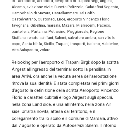
'aeroporto
,
aeroporti
,
aeroporto di Trapani Birgi
,
airgest
,
Alcamo
,
aviazione civile
,
Buseto Palizzolo
,
Calatafimi Segesta
,
Campobello di Mazara
,
Castellammare Del Golfo
,
Castelvetrano
,
Custonaci
,
Erice
,
eroporto Vincenzo Florio
,
favignana
,
Gibellina
,
marsala
,
Mazara
,
Misiliscemi
,
Paceco
,
pantelleria
,
Partanna
,
Petrosino
,
Poggioreale
,
Regione
Siciliana
,
renato schifani
,
Salemi
,
salvatore ombra
,
san vito lo
capo
,
Santa Ninfa
,
Sicilia
,
Trapani
,
trasporti
,
turismo
,
Valderice
,
Vita Salaparuta
,
volare
Relooking per l’aeroporto di Trapani Birgi: dopo la scritta
Airgest all’ingresso del terminal sotto la pensilina, in
area Arrivi, ora anche la veduta aerea dell’aerostazione
ritrova la sua identità. È stata completata nei primi giorni
d’agosto la definizione della scritta Aeroporto Vincenzo
Florio a caratteri cubitali e logo Airgest sugli specchi,
nella zona Land side, e una all'interno, nella zona Air
side. Un'altra novità, attesa dal territorio, è il
collegamento tra lo scalo e il comune di Marsala, attivo
dal 7 agosto e operato da Autoservizi Salemi. Il ritorno