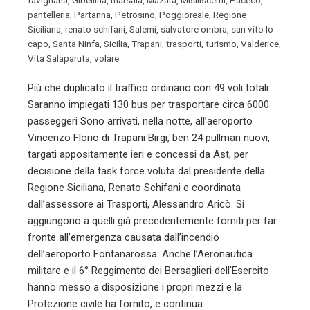
pantelleria
,
Partanna
,
Petrosino
,
Poggioreale
,
Regione
Siciliana
,
renato schifani
,
Salemi
,
salvatore ombra
,
san vito lo
capo
,
Santa Ninfa
,
Sicilia
,
Trapani
,
trasporti
,
turismo
,
Valderice
,
Vita Salaparuta
,
volare
Più che duplicato il traffico ordinario con 49 voli totali.
Saranno impiegati 130 bus per trasportare circa 6000
passeggeri Sono arrivati, nella notte, all’aeroporto
Vincenzo Florio di Trapani Birgi, ben 24 pullman nuovi,
targati appositamente ieri e concessi da Ast, per
decisione della task force voluta dal presidente della
Regione Siciliana, Renato Schifani e coordinata
dall’assessore ai Trasporti, Alessandro Aricò. Si
aggiungono a quelli già precedentemente forniti per far
fronte all’emergenza causata dall’incendio
dell’aeroporto Fontanarossa. Anche l’Aeronautica
militare e il 6° Reggimento dei Bersaglieri dell'Esercito
hanno messo a disposizione i propri mezzi e la
Protezione civile ha fornito, e continua…