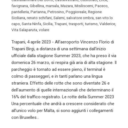
favignana
,
Gibellina
,
marsala
,
Mazara
,
Misiliscemi
,
Paceco
,
pantelleria
,
Partanna
,
Petrosino
,
Poggioreale
,
Regione
Siciliana
,
renato schifani
,
Salemi
,
salvatore ombra
,
san vito lo
capo
,
Santa Ninfa
,
Sicilia
,
Trapani
,
trasporti
,
turismo
,
Valderice
,
Vita Salaparuta
,
volare
Trapani, 4 aprile 2023 - All'aeroporto Vincenzo Florio di
Trapani Birgi, a distanza di una settimana dall'inizio
ufficiale dalla stagione Summer 2023, che ha preso il via
domenica 26 marzo, si respira già aria di alta stagione. Il
parcheggio è tornato ad essere pieno, il terminal è
colmo di passeggeri, e in tanti parlano una lingua
straniera. Effetto delle rotte che sono diventate 26 e
dell'aumento di quelle internazionali che determinano il
16% del traffico registrato. Le rotte della Summer 2023
Una percentuale che andrà a crescere considerato che
all’unico volo per Malta, si sono aggiunti i collegamenti
con Bruxelles…