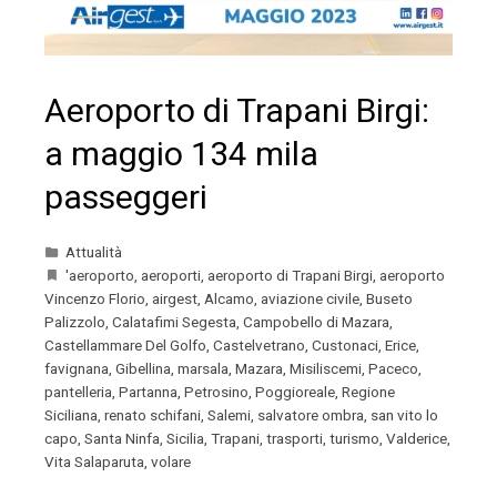
Aeroporto di Trapani Birgi:
a maggio 134 mila
passeggeri
Attualità
'aeroporto
,
aeroporti
,
aeroporto di Trapani Birgi
,
aeroporto
Vincenzo Florio
,
airgest
,
Alcamo
,
aviazione civile
,
Buseto
Palizzolo
,
Calatafimi Segesta
,
Campobello di Mazara
,
Castellammare Del Golfo
,
Castelvetrano
,
Custonaci
,
Erice
,
favignana
,
Gibellina
,
marsala
,
Mazara
,
Misiliscemi
,
Paceco
,
pantelleria
,
Partanna
,
Petrosino
,
Poggioreale
,
Regione
Siciliana
,
renato schifani
,
Salemi
,
salvatore ombra
,
san vito lo
capo
,
Santa Ninfa
,
Sicilia
,
Trapani
,
trasporti
,
turismo
,
Valderice
,
Vita Salaparuta
,
volare