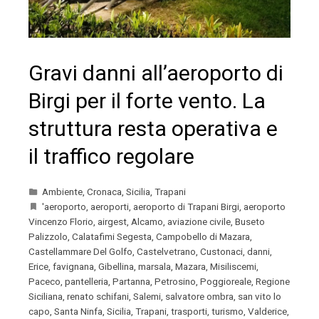
Gravi danni all’aeroporto di
Birgi per il forte vento. La
struttura resta operativa e
il traffico regolare
Ambiente
,
Cronaca
,
Sicilia
,
Trapani
'aeroporto
,
aeroporti
,
aeroporto di Trapani Birgi
,
aeroporto
Vincenzo Florio
,
airgest
,
Alcamo
,
aviazione civile
,
Buseto
Palizzolo
,
Calatafimi Segesta
,
Campobello di Mazara
,
Castellammare Del Golfo
,
Castelvetrano
,
Custonaci
,
danni
,
Erice
,
favignana
,
Gibellina
,
marsala
,
Mazara
,
Misiliscemi
,
Paceco
,
pantelleria
,
Partanna
,
Petrosino
,
Poggioreale
,
Regione
Siciliana
,
renato schifani
,
Salemi
,
salvatore ombra
,
san vito lo
capo
,
Santa Ninfa
,
Sicilia
,
Trapani
,
trasporti
,
turismo
,
Valderice
,