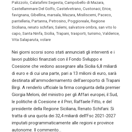
Palizzolo
,
Calatafimi Segesta
,
Campobello di Mazara
,
Castellammare Del Golfo
,
Castelvetrano
,
Custonaci
,
Erice
,
favignana
,
Gibellina
,
marsala
,
Mazara
,
Misiliscemi
,
Paceco
,
pantelleria
,
Partanna
,
Petrosino
,
Poggioreale
,
Regione
Siciliana
,
renato schifani
,
Salemi
,
salvatore ombra
,
san vito lo
capo
,
Santa Ninfa
,
Sicilia
,
Trapani
,
trasporti
,
turismo
,
Valderice
,
Vita Salaparuta
,
volare
Nei giorni scorsi sono stati annunciati gli interventi e i
lavori pubblici finanziati con il Fondo Sviluppo e
Coesione che vedono assegnare alla Sicilia 6,8 miliardi
di euro e di cui una parte, pari a 13 milioni di euro, sarà
destinata all'ammodernamento dell'aeroporto di Trapani
Birgi. A renderlo ufficiale la firma congiunta della premier
Giorgia Meloni, del ministro per gli Affari europei, il Sud,
le politiche di Coesione e il Pnrr, Raffaele Fitto, e del
presidente della Regione Siciliana, Renato Schifani. Si
tratta di una quota dei 32,4 miliardi dell’Fsc 2021-2027
imputati programmaticamente alle regioni e province
autonome. Il commento…