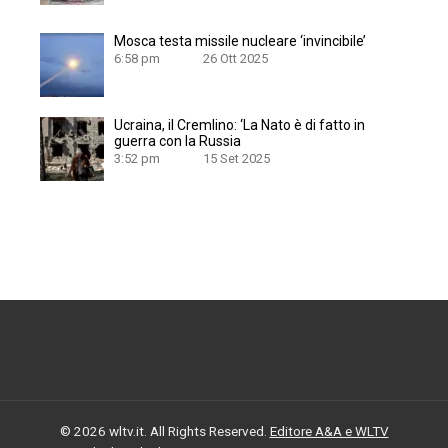
Mosca testa missile nucleare ‘invincibile’
6:58 pm
26 Ott 2025
Ucraina, il Cremlino: ‘La Nato è di fatto in
guerra con la Russia
3:52 pm
15 Set 2025
© 2026 wltv.it. All Rights Reserved.
Editore A&A e WLTV