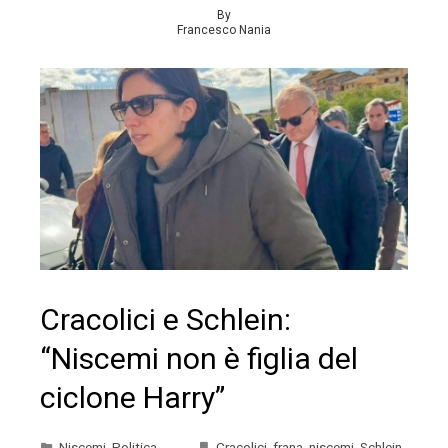
By
Francesco Nania
Cracolici e Schlein:
“Niscemi non è figlia del
ciclone Harry”
Niscemi
,
Politica
Cracolici
,
frana
,
niscemi
,
Schlein