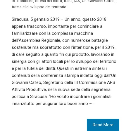
bonifiche
,
difesa dei diritti
,
frana
,
IAS
,
On. Giovanni Cafeo
,
tutela e lo sviluppo del territorio
Siracusa, 5 gennaio 2019 – Un anno, questo 2018
appena trascorso, importante per cominciare a
familiarizzare con la complessa macchina
dell’Assemblea Regionale, con numerose battaglie
sostenute ma soprattutto con l’intenzione, per il 2019,
di dare seguito a quanto fin qui prodotto, lavorando in
sinergia con gli attori locali per lo sviluppo del territorio
e per la tutela dei diritti. Questi in estrema sintesi i
contenuti della conferenza stampa indetta oggi dall’On.
Giovanni Cafeo, Segretario della III Commissione ARS
Attività Produttive, nella nuova sede della segreteria
politica a Siracusa. “Ho voluto incontrare i giornalisti
innanzitutto per augurar loro buon anno –…
Read More