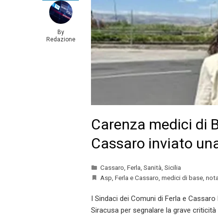
By
Redazione
Carenza medici di B
Cassaro inviato una
Cassaro
,
Ferla
,
Sanità
,
Sicilia
Asp
,
Ferla e Cassaro
,
medici di base
,
not
I Sindaci dei Comuni di Ferla e Cassaro
Siracusa per segnalare la grave criticità