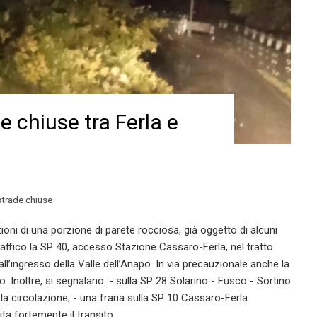
e chiuse tra Ferla e
strade chiuse
oni di una porzione di parete rocciosa, già oggetto di alcuni
raffico la SP 40, accesso Stazione Cassaro-Ferla, nel tratto
l’ingresso della Valle dell’Anapo. In via precauzionale anche la
. Inoltre, si segnalano: - sulla SP 28 Solarino - Fusco - Sortino
la circolazione; - ⁠una frana sulla SP 10 Cassaro-Ferla
ta fortemente il transito.