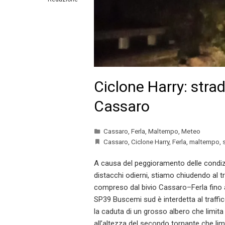
Ciclone Harry: strad
Cassaro
Cassaro
,
Ferla
,
Maltempo
,
Meteo
Cassaro
,
Ciclone Harry
,
Ferla
,
maltempo
,
A causa del peggioramento delle condizi
distacchi odierni, stiamo chiudendo al t
compreso dal bivio Cassaro–Ferla fino al
SP39 Buscemi sud è interdetta al traffico
la caduta di un grosso albero che limita 
all’altezza del secondo tornante che limi