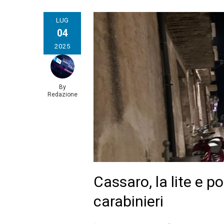
LUG
04
2025
By
Redazione
Cassaro, la lite e po
carabinieri