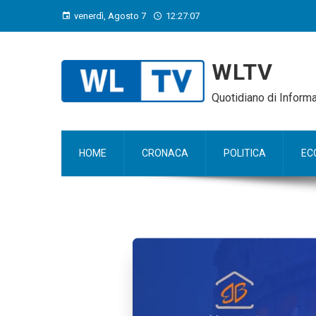
venerdì, Agosto 7
12:27:09
WLTV
Quotidiano di Infor
HOME
CRONACA
POLITICA
EC