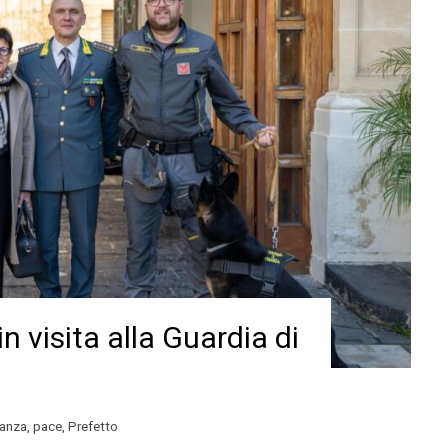
in visita alla Guardia di
nanza
,
pace
,
Prefetto