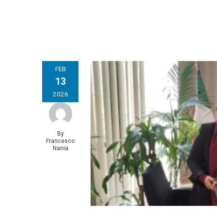
FEB
13
2026
By
Francesco
Nania