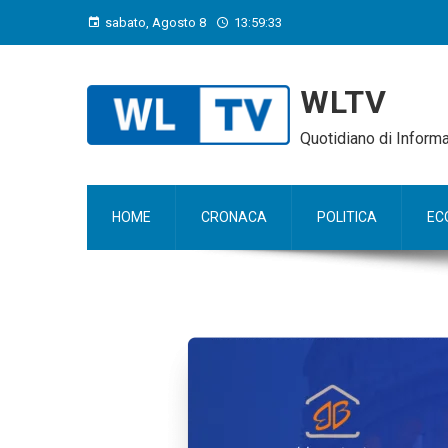
sabato, Agosto 8
13:59:34
WLTV
Quotidiano di Infor
HOME
CRONACA
POLITICA
EC