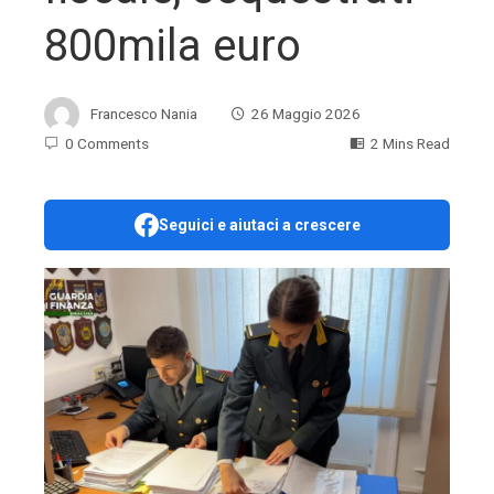
800mila euro
Francesco Nania
26 Maggio 2026
0 Comments
2 Mins Read
Seguici e aiutaci a crescere
ebook
ter
edIn
erest